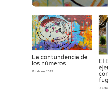
La contundencia de
El 
los números
ej
con
17 febrero, 2025
fug
14 oct