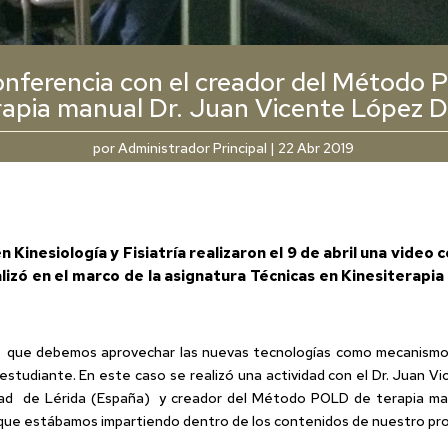
nferencia con el creador del Método
rapia manual Dr. Juan Vicente López D
por
Administrador Principal
|
22 Abr 2019
 Kinesiología y Fisiatría realizaron el 9 de abril una video
ó en el marco de la asignatura Técnicas en Kinesiterapia I
que debemos aprovechar las nuevas tecnologías como mecanismos p
estudiante. En este caso se realizó una actividad con el Dr. Juan V
ad de Lérida (España) y creador del Método POLD de terapia manual
o que estábamos impartiendo dentro de los contenidos de nuestro pr