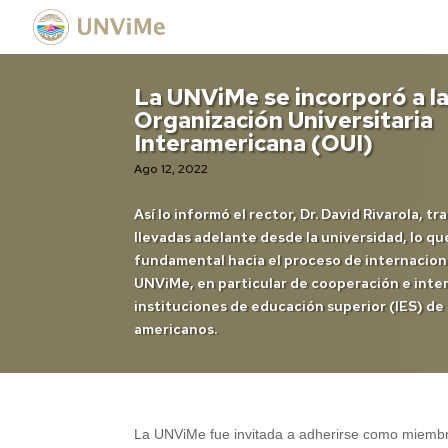
La UNViMe se incorporó a l
Organización Universitaria
Interamericana (OUI)
Ago 12, 2022
Así lo informó el rector, Dr. David Rivarola, tr
llevadas adelante desde la universidad, lo q
fundamental hacia el proceso de internaciona
UNViMe, en particular de cooperación e inte
instituciones de educación superior (IES) de
americanos.
La UNViMe fue invitada a adherirse como miembro