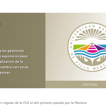
a
as las gestiones
ue supone un paso
lización de la
rcambio con otras
 países
 regular de la OUI el año próximo pasado por la Rectora