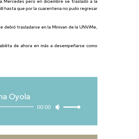
lla Mercedes pero en diciembre se trasladó a la
llí hasta que por la cuarentena no pudo regresar
ue debió trasladarse en la Minivan de la UNViMe,
as habilita de ahora en más a desempeñarse como
ima Oyola
00:00
Utiliza
las
teclas
de
flecha