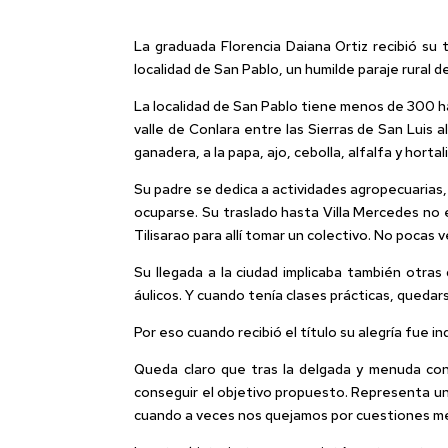
La graduada Florencia Daiana Ortiz recibió su 
localidad de San Pablo, un humilde paraje rura
La localidad de San Pablo tiene menos de 300 hab
valle de Conlara entre las Sierras de San Luis 
ganadera, a la papa, ajo, cebolla, alfalfa y hortal
Su padre se dedica a actividades agropecuarias,
ocuparse. Su traslado hasta Villa Mercedes no e
Tilisarao para allí tomar un colectivo. No poca
Su llegada a la ciudad implicaba también otras
áulicos. Y cuando tenía clases prácticas, quedars
Por eso cuando recibió el título su alegría fue i
Queda claro que tras la delgada y menuda con
conseguir el objetivo propuesto. Representa un 
cuando a veces nos quejamos por cuestiones 