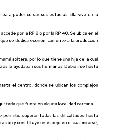
para poder cursar sus estudios. Ella vive en la
accede por la RP 8 o por la RP 40. Se ubica en el
lle que se dedica económicamente a la producción
má soltera, por lo que tiene una hija de la cual
otras la ayudaban sus hermanos. Debía irse hasta
 hasta el centro, donde se ubican los complejos
 gustaría que fuera en alguna localidad cercana.
permitió superar todas las dificultades hasta
ación y constituye un espejo en el cual mirarse,