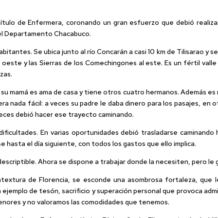
título de Enfermera, coronando un gran esfuerzo que debió realizar 
l del Departamento Chacabuco.
itantes. Se ubica junto al río Concarán a casi 10 km de Tilisarao y se 
al oeste y las Sierras de los Comechingones al este. Es un fértil va
izas.
 su mamá es ama de casa y tiene otros cuatro hermanos. Además es ma
ra nada fácil: a veces su padre le daba dinero para los pasajes, en 
s veces debió hacer ese trayecto caminando.
 dificultades. En varias oportunidades debió trasladarse caminando
e hasta el día siguiente, con todos los gastos que ello implica.
ndescriptible. Ahora se dispone a trabajar donde la necesiten, pero le
textura de Florencia, se esconde una asombrosa fortaleza, que le 
ejemplo de tesón, sacrificio y superación personal que provoca admir
menores y no valoramos las comodidades que tenemos.