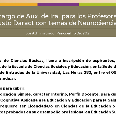
cargo de Aux. de Ira. para los Profeso
usto Daract con temas de Neurociencia
por
Administrador Principal
|
6 Dic 2021
e Ciencias Básicas, llama a inscripción de aspirantes,
 de la Escuela de Ciencias Sociales y Educación, en la Sede 
de Entradas de la Universidad, Las Heras 383, entre el 09
.edu.ar.
s para cubrir:
dicación Simple, carácter Interino, Perfil Docente, para c
 Cognitiva Aplicada a la Educación y Educación para la Salu
equiere ser Licenciada/o en Ciencias de la Educación o T
tes probados en su desempeño profesional en Educación Su