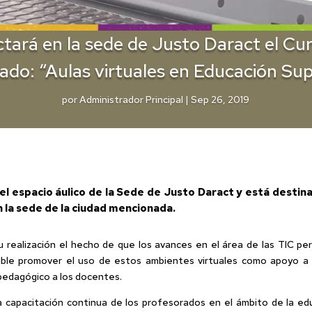
ctará en la sede de Justo Daract el Cu
ado: “Aulas virtuales en Educación Sup
por
Administrador Principal
|
Sep 26, 2019
l espacio áulico de la Sede de Justo Daract y está destin
n la sede de la ciudad mencionada.
realización el hecho de que los avances en el área de las TIC pe
ible promover el uso de estos ambientes virtuales como apoyo a l
pedagógico a los docentes.
capacitación continua de los profesorados en el ámbito de la educ