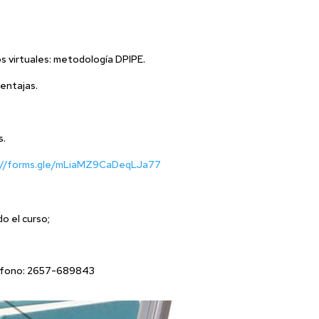
os virtuales: metodología DPIPE.
ventajas.
s.
://forms.gle/mLiaMZ9CaDeqLJa77
o el curso;
éfono: 2657-689843