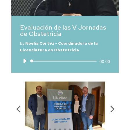
Evaluación de las V Jornadas
de Obstetricia
by
Noelia Cortez - Coordinadora de la
Licenciatura en Obstetricia
Reproductor
00:00
de
audio