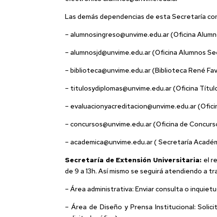
Las demás dependencias de esta Secretaría cont
– alumnosingreso@unvime.edu.ar (Oficina Alum
– alumnosjd@unvime.edu.ar (Oficina Alumnos Se
– biblioteca@unvime.edu.ar (Biblioteca René Fa
– titulosydiplomas@unvime.edu.ar (Oficina Títul
– evaluacionyacreditacion@unvime.edu.ar (Ofici
– concursos@unvime.edu.ar (Oficina de Concurs
– academica@unvime.edu.ar ( Secretaría Académ
Secretaría de Extensión Universitaria:
el r
de 9 a 13h. Así mismo se seguirá atendiendo a tr
– Área administrativa: Enviar consulta o inquiet
– Área de Diseño y Prensa Institucional: Soli