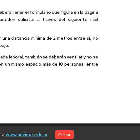
berá llenar el formulario que figura en la página
ueden solicitar a través del siguiente mail
una distancia mínima de 2 metros entre sí, no
bajo.
ada laboral, también se deberán ventilar y no se
r en un mismo espacio más de 10 personas, entre
e a
www.unvime.edu.ar
Cerrar