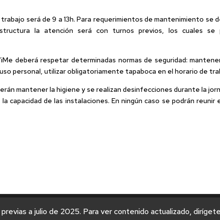
de trabajo será de 9 a 13h. Para requerimientos de mantenimiento se de
ructura la atención será con turnos previos, los cuales se p
iMe deberá respetar determinadas normas de seguridad: mantener 
uso personal, utilizar obligatoriamente tapaboca en el horario de tra
rán mantener la higiene y se realizan desinfecciones durante la jorn
la capacidad de las instalaciones. En ningún caso se podrán reuni
 previas a julio de 2025. Para ver contenido actualizado, diríget