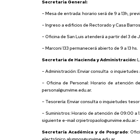
Secretaria General:
– Mesa de entrada: horario será de 9 a 13h, pre
– Ingreso a edificios de Rectorado y Casa Barros
– Oficina de San Luis atenderá a partir del 3 de 
– Marconi 133 permanecerá abierto de 9 a 13 hs.
Secretaria de Hacienda y Administración:
L
– Administración: Enviar consulta o inquietudes
– Oficina de Personal: Horario de atención d
personal@unvime.edu.ar.
– Tesorería: Enviar consulta o inquietudes teso
– Suministros: Horario de atención de 09:00 a 
siguiente e-mail crpietropaolo@unvime.edu.ar.-
Secretaría Académica y de Posgrado
: Ofi
electrónico alumnos@unvime.edu.ar