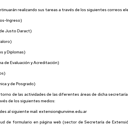
inuarán realizando sus tareas a través de los siguientes correos el
nos-Ingreso)
de Justo Daract)
valoro)
os y Diplomas)
na de Evaluación y Acreditación)
os)
ica y de Posgrado)
etorno de las actividades de las diferentes áreas de dicha secretarí
avés de los siguientes medios:
udes al siguiente mail: extension@unvime.edu.ar
citud de formulario en página web (sector de Secretaría de Exten