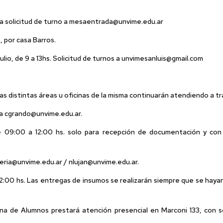
via solicitud de turno a mesaentrada@unvime.edu.ar
, por casa Barros.
Julio, de 9 a 13hs. Solicitud de turnos a unvimesanluis@gmail.com
as distintas áreas u oficinas de la misma continuarán atendiendo a tr
 a cgrando@unvime.edu.ar.
e 09:00 a 12:00 hs. solo para recepción de documentación y con tu
reria@unvime.edu.ar / nlujan@unvime.edu.ar.
12:00 hs. Las entregas de insumos se realizarán siempre que se hayan
cina de Alumnos prestará atención presencial en Marconi 133, con s