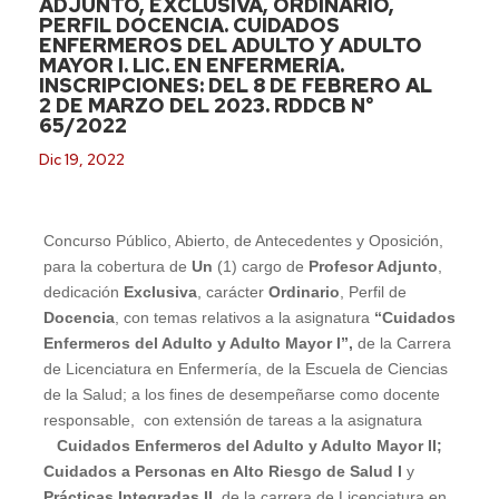
ADJUNTO, EXCLUSIVA, ORDINARIO,
PERFIL DOCENCIA. CUIDADOS
ENFERMEROS DEL ADULTO Y ADULTO
MAYOR I. LIC. EN ENFERMERÍA.
INSCRIPCIONES: DEL 8 DE FEBRERO AL
2 DE MARZO DEL 2023. RDDCB N°
65/2022
Dic 19, 2022
Concurso Público, Abierto, de Antecedentes y Oposición,
para la cobertura de
Un
(1) cargo de
Profesor Adjunto
,
dedicación
Exclusiva
, carácter
Ordinario
, Perfil de
Docencia
, con temas relativos a la asignatura
“Cuidados
Enfermeros del Adulto y Adulto Mayor I”,
de la Carrera
de Licenciatura en Enfermería, de la Escuela de Ciencias
de la Salud; a los fines de desempeñarse como docente
responsable, con extensión de tareas a la asignatura
Cuidados Enfermeros del Adulto y Adulto Mayor II;
Cuidados a Personas en Alto Riesgo de Salud I
y
Prácticas Integradas II,
de la carrera de Licenciatura en