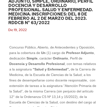
ADJUNTO, SIMPLE, ORDINARIO, PERFIL
DOCENCIA Y DESARROLLO
PROFESIONAL. SALUD Y ENFERMEDAD.
MEDICINA. INSCRIPCIONES: DEL 8 DE
FEBRERO AL 2 DE MARZO DEL 2023.
RDDCB N° 63/2022
Dic 19, 2022
Concurso Público, Abierto, de Antecedentes y Oposición,
para la cobertura de
Un
(1) cargo de
Profesor Adjunto
,
dedicación
Simple
, carácter
Ordinario
, Perfil de
Docencia y Desarrollo Profesional
, con temas relativos
a la asignatura
“Salud y Enfermedad”,
de la Carrera de
Medicina, de la Escuela de Ciencias de la Salud; a los
fines de desempeñarse como docente responsable, con
extensión de tareas a la asignatura
“Atención Primaria de
la Salud”, de la misma Carrera (sin perjuicio del artículo
12° de la Ordenanza CS Nº 13,14 y 15/2022), de la
Escuela de Ciencias de la Salud, con destino del cargo al