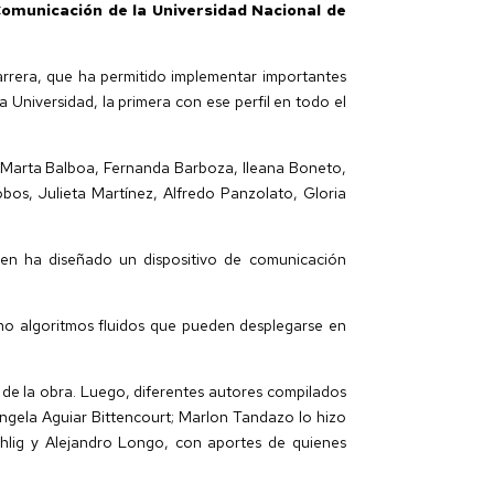
 Comunicación de la Universidad Nacional de
arrera, que ha permitido implementar importantes
Universidad, la primera con ese perfil en todo el
s, Marta Balboa, Fernanda Barboza, Ileana Boneto,
os, Julieta Martínez, Alfredo Panzolato, Gloria
ien ha diseñado un dispositivo de comunicación
mo algoritmos fluidos que pueden desplegarse en
e de la obra. Luego, diferentes autores compilados
yangela Aguiar Bittencourt; Marlon Tandazo lo hizo
chlig y Alejandro Longo, con aportes de quienes