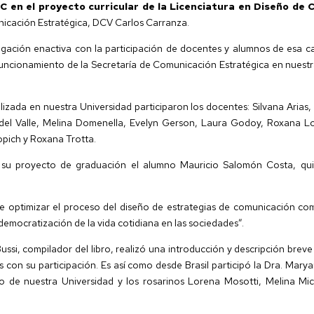
EC en el proyecto curricular de la Licenciatura en Diseño de
nicación Estratégica, DCV Carlos Carranza.
tigación enactiva con la participación de docentes y alumnos de esa c
uncionamiento de la Secretaría de Comunicación Estratégica en nuestra 
lizada en nuestra Universidad participaron los docentes: Silvana Aria
el Valle, Melina Domenella, Evelyn Gerson, Laura Godoy, Roxana Lob
ropich y Roxana Trotta.
á su proyecto de graduación el alumno Mauricio Salomón Costa, qu
 optimizar el proceso del diseño de estrategias de comunicación co
democratización de la vida cotidiana en las sociedades”.
ussi, compilador del libro, realizó una introducción y descripción brev
s con su participación. Es así como desde Brasil participó la Dra. Mar
 de nuestra Universidad y los rosarinos Lorena Mosotti, Melina Mi