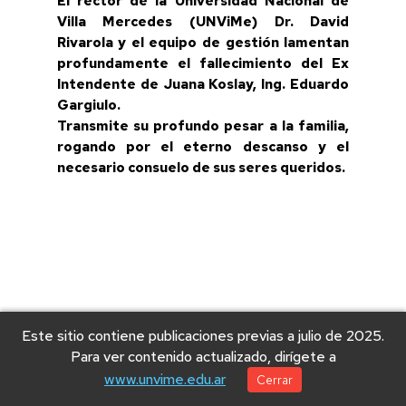
El rector de la Universidad Nacional de
Villa Mercedes (UNViMe) Dr. David
Rivarola y el equipo de gestión lamentan
profundamente el fallecimiento del Ex
Intendente de Juana Koslay, Ing. Eduardo
Gargiulo.
Transmite su profundo pesar a la familia,
rogando por el eterno descanso y el
necesario consuelo de sus seres queridos.
Este sitio contiene publicaciones previas a julio de 2025.
Para ver contenido actualizado, dirígete a
© 2025 Universidad Nacional de Villa Mercedes
www.unvime.edu.ar
Cerrar