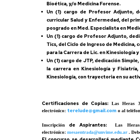
Bioética, y/o Medicina Forense.
Un (1)
cargo de Profesor Adjunto, de
curricular Salud y Enfermedad
,
del pri
posgrado en Med. Especialista en Medicin
Un (1)
cargo de Profesor Adjunto, dedic
Tics
,
del Ciclo de Ingreso de Medicina, c
para la Carrera de Lic. en Kinesiología 
Un (1)
cargo de JTP, dedicación Simple, p
la carrera en Kinesiología y Fisiatrí
Kinesiología, con trayectoria en su act
Certificaciones de Copias
:
Las Heras 
terelude@gmail.
com
electrónico:
o al teléfo
de Aspirantes:
Inscripción
Las Hera
electrónico:
mesaentrada@unvime.edu.ar
. Deb
El concurso se desarrollará mediante 