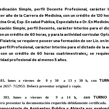
dicación Simple, perfil Docente Profesional, carácter I
mer año de la Carrera de Medicina, con un crédito de 120 h
a Gral, Esp. En salud Publica, Especialista o Dr. En Medicin
ación Simple, perfil Docente, carácter Interino para el dic
on un crédito de 60 horas, y para la actividad curricular Opta
y Fisiatría; se requiere poseer una formación de ser Lic. en 
erfil Profesional, carácter Interino para el dictado de la ac
a, con un crédito de 60 horas cuatrimestrales,; se requ
ividad profesional de al menos 5 años.
TUR
383, lunes a viernes de 8 y 30 a 13 y 30 h, con
no 2657- 712953. Deberá presentar original y copia.
, con TURNO
s 383, lunes a viernes de 9 a 14 h
erá presentar la documentación requerida debidamente certificada.
Convocatoria de Aspirantes Publica y Abierta por evalua