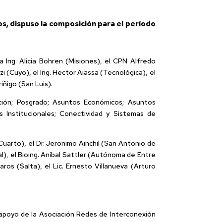
os, dispuso la composición para el período
 Ing. Alicia Bohren (Misiones), el CPN Alfredo
zi (Cuyo), el Ing. Hector Aiassa (Tecnológica), el
iñigo (San Luis).
ción; Posgrado; Asuntos Económicos; Asuntos
nes Institucionales; Conectividad y Sistemas de
Cuarto), el Dr. Jeronimo Ainchil (San Antonio de
al), el Bioing. Aníbal Sattler (Autónoma de Entre
aros (Salta), el Lic. Ernesto Villanueva (Arturo
l apoyo de la Asociación Redes de Interconexión