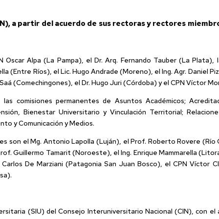
IN), a partir del acuerdo de sus rectoras y rectores miembr
 Oscar Alpa (La Pampa), el Dr. Arq. Fernando Tauber (La Plata), la
la (Entre Ríos), el Lic. Hugo Andrade (Moreno), el Ing. Agr. Daniel Piz
 Saá (Comechingones), el Dr. Hugo Juri (Córdoba) y el CPN Víctor Mor
, las comisiones permanentes de Asuntos Académicos; Acredita
nsión, Bienestar Universitario y Vinculación Territorial; Relacio
ento y Comunicación y Medios.
s son el Mg. Antonio Lapolla (Luján), el Prof. Roberto Rovere (Río 
rof. Guillermo Tamarit (Noroeste), el Ing. Enrique Mammarella (Litor
Dr. Carlos De Marziani (Patagonia San Juan Bosco), el CPN Víctor Cl
sa).
ersitaria (SIU) del Consejo Interuniversitario Nacional (CIN), con e