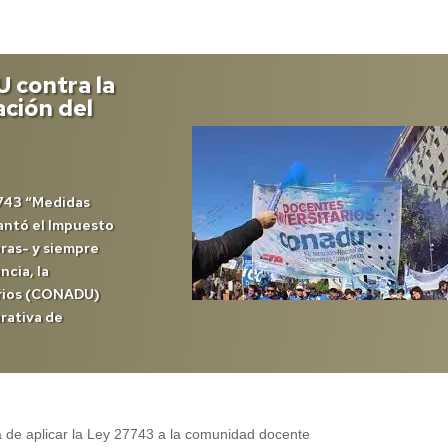
 contra la
ación del
7743 “Medidas
lantó el Impuesto
oras- y siempre
ncia, la
arios (CONADU)
arativa de
a de aplicar la Ley 27743 a la comunidad docente