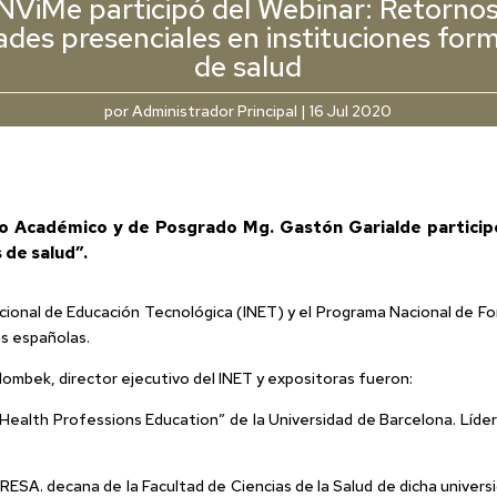
NViMe participó del Webinar: Retornos 
ades presenciales en instituciones fo
de salud
por
Administrador Principal
|
16 Jul 2020
tario Académico y de Posgrado Mg. Gastón Garialde particip
 de salud”.
acional de Educación Tecnológica (INET) y el Programa Nacional de
as españolas.
lombek, director ejecutivo del INET y expositoras fueron:
ealth Professions Education” de la Universidad de Barcelona. Líder 
ESA. decana de la Facultad de Ciencias de la Salud de dicha universi