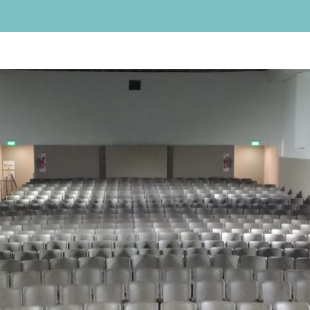
de
audio