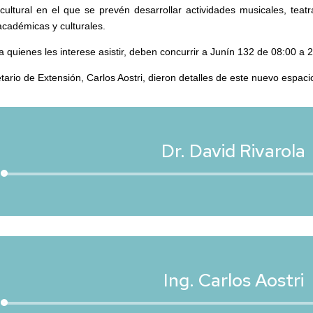
tural en el que se prevén desarrollar actividades musicales, teatra
académicas y culturales.
a quienes les interese asistir, deben concurrir a Junín 132 de 08:00 a 21
ario de Extensión, Carlos Aostri, dieron detalles de este nuevo espacio
Dr. David Rivarola
Reproductor
de
audio
Ing. Carlos Aostri
Reproductor