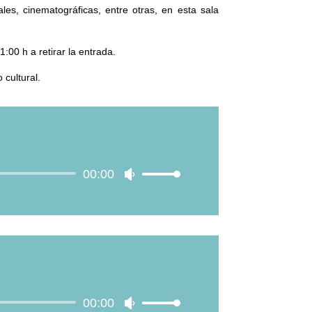
les, cinematográficas, entre otras, en esta sala
:00 h a retirar la entrada.
 cultural.
00:00
Utiliza
las
teclas
de
flecha
arriba/abajo
para
aumentar
00:00
o
Utiliza