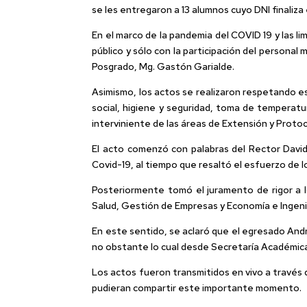
se les entregaron a 13 alumnos cuyo DNI finaliz
En el marco de la pandemia del COVID 19 y las 
público y sólo con la participación del personal
Posgrado, Mg. Gastón Garialde.
Asimismo, los actos se realizaron respetando es
social, higiene y seguridad, toma de temperatur
interviniente de las áreas de Extensión y Protoc
El acto comenzó con palabras del Rector David
Covid-19, al tiempo que resaltó el esfuerzo de 
Posteriormente tomó el juramento de rigor a l
Salud, Gestión de Empresas y Economía e Ingeni
En este sentido, se aclaró que el egresado Andr
no obstante lo cual desde Secretaría Académica 
Los actos fueron transmitidos en vivo a través d
pudieran compartir este importante momento.