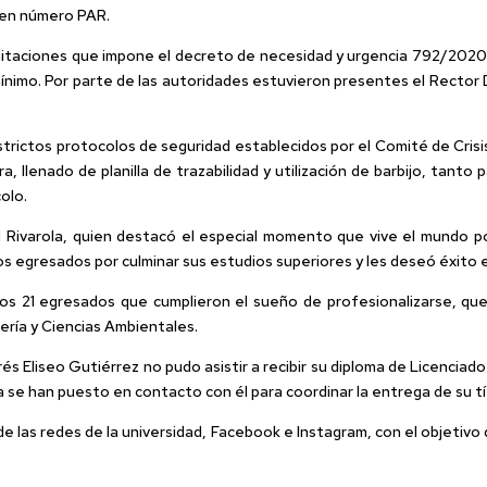
a en número PAR.
limitaciones que impone el decreto de necesidad y urgencia 792/2020 
 mínimo. Por parte de las autoridades estuvieron presentes el Rector 
trictos protocolos de seguridad establecidos por el Comité de Crisi
a, llenado de planilla de trazabilidad y utilización de barbijo, tant
olo.
 Rivarola, quien destacó el especial momento que vive el mundo por
los egresados por culminar sus estudios superiores y les deseó éxit
os 21 egresados que cumplieron el sueño de profesionalizarse, que
ería y Ciencias Ambientales.
és Eliseo Gutiérrez no pudo asistir a recibir su diploma de Licenciad
se han puesto en contacto con él para coordinar la entrega de su tí
e las redes de la universidad, Facebook e Instagram, con el objetivo 