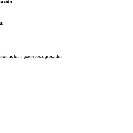
cación
ES
iplomas los siguientes egresados: