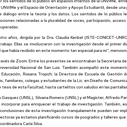
 los sentidos de lo público en espacios internos de la UNViMe, en
FM UNViMe y el Espacio de Orientación y Apoyo Estudiantil, desde una 
diálogo entre la teoría y los datos. Los sentidos de lo público leí
nociones relacionadas a la pluralidad de voces, participación, acceso
ecuperadas.
atro años, dirigida por la Dra. Claudia Kenbel (ISTE-CONICET-UNRC
abajo. Ellas se involucraron con la investigación desde el primer 
l que había recibido en este momento tan especial para mí”, menciona 
 través de Zoom. Entre los presentes se encontraban la Secretaria de
Universidad Nacional de San Luis. También acompañó este momento e
y Educación, Roxana Tropich; la Directora de Escuela de Gestión 
 familiares, colegas y estudiantes de la Lic. en Diseño de Comunic
esis de esta Facultad, hasta cartelitos con saludos en las pantallas
la Gasquez (UNSL), Silvana Romero (UNSL) y el Magíster, Alfredo P
incorporar para enriquecer el trabajo de investigación. También, 
s conclusiones de esta investigación tranquilamente pueden ser imp
directoras ya estamos planificando cursos de posgrados y talleres q
oordinadora Carla Silva.