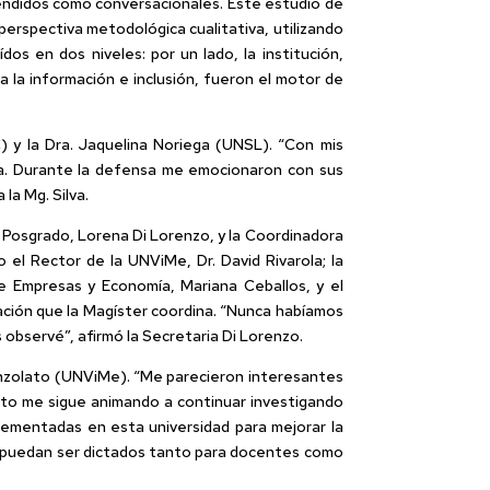
tendidos como conversacionales. Este estudio de
perspectiva metodológica cualitativa, utilizando
dos en dos niveles: por un lado, la institución,
 a la información e inclusión, fueron el motor de
) y la Dra. Jaquelina Noriega (UNSL). “Con mis
día. Durante la defensa me emocionaron con sus
la Mg. Silva.
 Posgrado, Lorena Di Lorenzo, y la Coordinadora
l Rector de la UNViMe, Dr. David Rivarola; la
de Empresas y Economía, Mariana Ceballos, y el
ación que la Magíster coordina. “Nunca habíamos
 observé”, afirmó la Secretaria Di Lorenzo.
anzolato (UNViMe). “Me parecieron interesantes
esto me sigue animando a continuar investigando
lementadas en esta universidad para mejorar la
ue puedan ser dictados tanto para docentes como