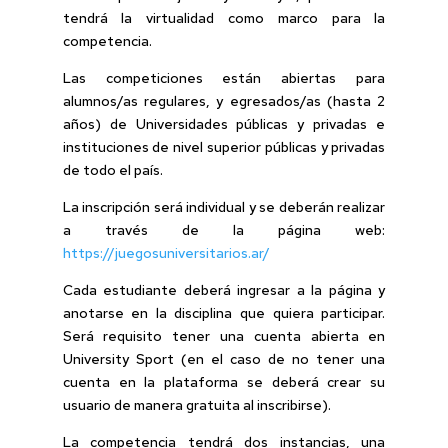
tendrá la virtualidad como marco para la
competencia.
Las competiciones están abiertas para
alumnos/as regulares, y egresados/as (hasta 2
años) de Universidades públicas y privadas e
instituciones de nivel superior públicas y privadas
de todo el país.
La inscripción será individual y se deberán realizar
a través de la página web:
https://juegosuniversitarios.ar/
Cada estudiante deberá ingresar a la página y
anotarse en la disciplina que quiera participar.
Será requisito tener una cuenta abierta en
University Sport (en el caso de no tener una
cuenta en la plataforma se deberá crear su
usuario de manera gratuita al inscribirse).
La competencia tendrá dos instancias, una