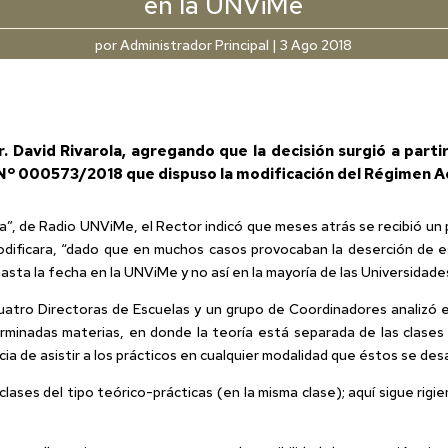
en la UNViMe
por
Administrador Principal
|
3 Ago 2018
. David Rivarola, agregando que la decisión surgió a parti
 Nº 000573/2018 que dispuso la modificación del Régimen Aca
a”, de Radio UNViMe, el Rector indicó que meses atrás se recibió un 
odificara, “dado que en muchos casos provocaban la deserción de es
hasta la fecha en la UNViMe y no así en la mayoría de las Universidade
atro Directoras de Escuelas y un grupo de Coordinadores analizó e
inadas materias, en donde la teoría está separada de las clases pr
ncia de asistir a los prácticos en cualquier modalidad que éstos se desa
lases del tipo teórico-prácticas (en la misma clase); aquí sigue rigi