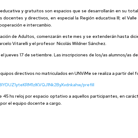
 educativa y gratuitos son espacios que se desarrollarán en su total
docentes y directivos, en especial la Región educativa III; el Valle
cooperación e intercambio.
ucación de Adultos, comenzarán este mes y se extenderán hasta di
rcelo Vitarelli y el profesor Nicolás Wildner Sánchez.
el jueves 17 de setiembre. Las inscripciones de los/as alumnos/as de
equipos directivos no matriculados en UNViMe se realiza a partir del 
8IYDUZ1yteKRM1zlKVQJ1Nk2ByXvdnkahw/prefill
 de 45 hs reloj por espacio optativo a aquellos participantes, en ca
 por el equipo docente a cargo.