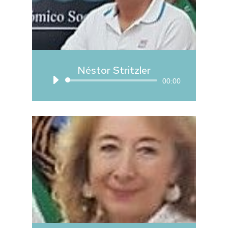
Néstor Stritzler
Reproductor
00:00
de
audio