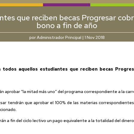
ntes que reciben becas Progresar cob
bono a fin de año
por
Administrador Principal
|
1 Nov 2018
 todos aquellos estudiantes que reciben becas Progre
án aprobar “la mitad más uno” del programa correspondiente a la car
resar tendrán que aprobar el 100% de las materias correspondientes
ncionado.
án a fin del ciclo lectivo un pago equivalente a la totalidad del diner