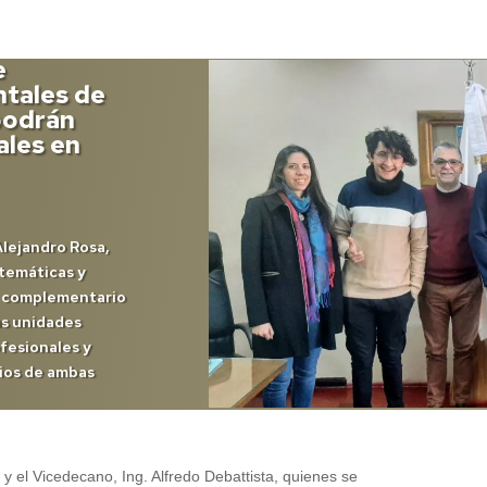
e
ntales de
podrán
ales en
 Alejandro Rosa,
atemáticas y
o complementario
as unidades
fesionales y
rios de ambas
a y el Vicedecano, Ing. Alfredo Debattista, quienes se