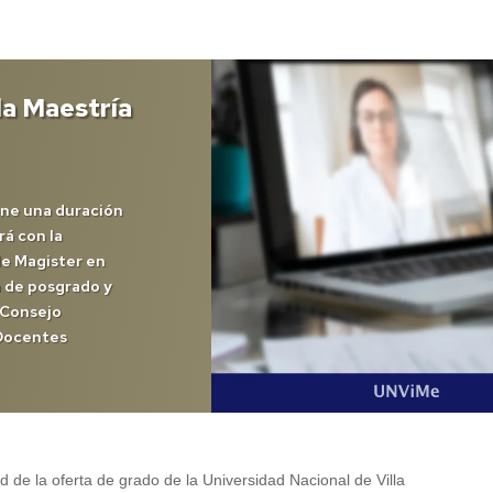
 la Maestría
ene una duración
á con la
de Magister en
a de posgrado y
 Consejo
 Docentes
 de la oferta de grado de la Universidad Nacional de Villa