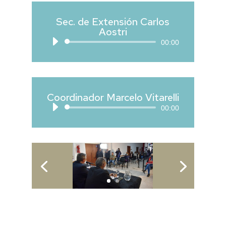
Sec. de Extensión Carlos
Aostri
Reproductor
00:00
de
audio
Coordinador Marcelo Vitarelli
Reproductor
00:00
de
audio