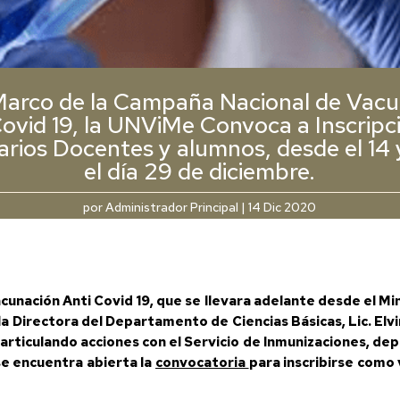
Marco de la Campaña Nacional de Vac
Covid 19, la UNViMe Convoca a Inscripc
arios Docentes y alumnos, desde el 14 
el día 29 de diciembre.
por
Administrador Principal
|
14 Dic 2020
unación Anti Covid 19, que se llevara adelante desde el Min
la Directora del Departamento de Ciencias Básicas, Lic. Elvi
o, articulando acciones con el Servicio de Inmunizaciones, 
se encuentra abierta la
convocatoria
para inscribirse como