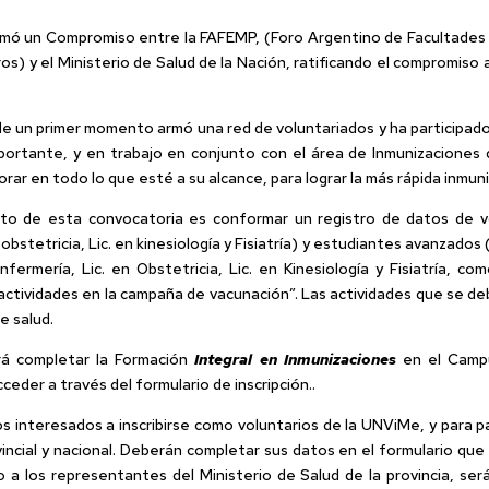
irmó un Compromiso entre la FAFEMP, (Foro Argentino de Facultades y E
ros) y el Ministerio de Salud de la Nación, ratificando el compromi
de un primer momento armó una red de voluntariados y ha participado 
rtante, y en trabajo en conjunto con el área de Inmunizaciones del
r en todo lo que esté a su alcance, para lograr la más rápida inmuniza
bjeto de esta convocatoria es conformar un registro de datos de v
n obstetricia, Lic. en kinesiología y Fisiatría) y estudiantes avanzado
nfermería, Lic. en Obstetricia, Lic. en Kinesiología y Fisiatría, 
actividades en la campaña de vacunación”. Las actividades que se de
e salud.
á completar la Formación
Integral en Inmunizaciones
en el Campu
eder a través del formulario de inscripción..
los interesados a inscribirse como voluntarios de la UNViMe, y para 
rovincial y nacional. Deberán completar sus datos en el formulario q
to a los representantes del Ministerio de Salud de la provincia, s