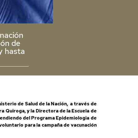
unación
ión de
y hasta
isterio de Salud de la Nación, a través de
ra Quiroga, y la Directora de la Escuela de
dependiendo del Programa Epidemiologia de
 voluntario para la campaña de vacunación