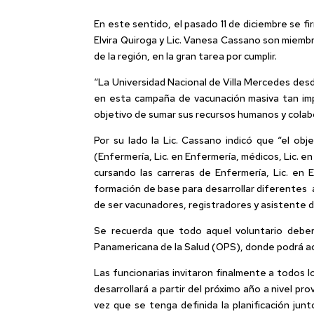
En este sentido, el pasado 11 de diciembre se f
Elvira Quiroga y Lic. Vanesa Cassano son miemb
de la región, en la gran tarea por cumplir.
“La Universidad Nacional de Villa Mercedes des
en esta campaña de vacunación masiva tan impo
objetivo de sumar sus recursos humanos y colabora
Por su lado la Lic. Cassano indicó que “el o
(Enfermería, Lic. en Enfermería, médicos, Lic. e
cursando las carreras de Enfermería, Lic. en E
formación de base para desarrollar diferentes 
de ser vacunadores, registradores y asistente d
Se recuerda que todo aquel voluntario deber
Panamericana de la Salud (OPS), donde podrá acc
Las funcionarias invitaron finalmente a todos 
desarrollará a partir del próximo año a nivel p
vez que se tenga definida la planificación jun