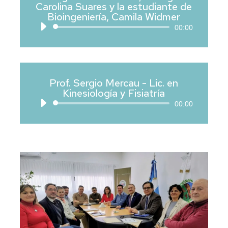
Carolina Suares y la estudiante de
Bioingeniería, Camila Widmer
Reproductor
00:00
de
audio
Prof. Sergio Mercau - Lic. en
Kinesiología y Fisiatría
Reproductor
00:00
de
audio