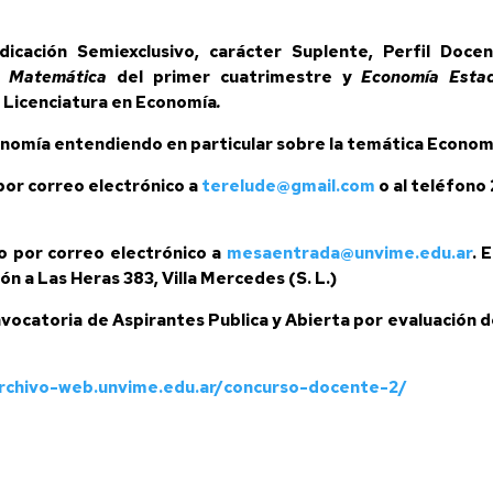
icación Semiexclusivo, carácter Suplente, Perfil Docen
 Matemática
del primer cuatrimestre y
Economía Esta
 Licenciatura en Economía
.
onomía entendiendo en particular sobre la temática Econo
o por correo electrónico a
terelude@gmail.com
o al teléfono 
rno por correo electrónico a
mesaentrada@unvime.edu.ar
. 
ón a Las Heras 383, Villa Mercedes (S. L.)
nvocatoria de Aspirantes Publica y Abierta por evaluación 
archivo-web.unvime.edu.ar/
concurso-docente-2/