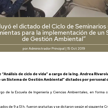
uyó el dictado del Ciclo de Seminarios
mientas para la implementación de un 
de Gestión Ambiental”
por
Administrador Principal
|
15 Oct 2019
 “Análisis de ciclo de vida” a cargo de la Ing. Andrea Rivarol
 un Sistema de Gestión Ambiental” dictados por personal d
rgo de la Escuela de Ingeniería y Ciencias Ambientales, en forma c
bados de 9 a 13 h, fueron gratuitas y se dictaron según el siguiente 