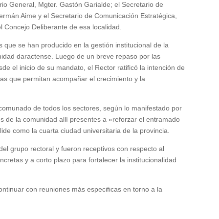
rio General, Mgter. Gastón Garialde; el Secretario de
 Germán Aime y el Secretario de Comunicación Estratégica,
l Concejo Deliberante de esa localidad.
 que se han producido en la gestión institucional de la
nidad daractense. Luego de un breve repaso por las
e el inicio de su mandato, el Rector ratificó la intención de
ias que permitan acompañar el crecimiento y la
ancomunado de todos los sectores, según lo manifestado por
tes de la comunidad allí presentes a «reforzar el entramado
lide como la cuarta ciudad universitaria de la provincia.
el grupo rectoral y fueron receptivos con respecto al
etas y a corto plazo para fortalecer la institucionalidad
ntinuar con reuniones más especificas en torno a la