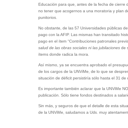
Educación para que, antes de la fecha de cierre 
no tener que acogernos a un
a
moratoria y plan d
punitorios.
No obstante, de las 57 Universidades públicas de
pago con la AFIP. Las mismas han transitado histó
pago en el ítem “Contribuciones patronales previs
salud de las obras sociales ni las jubilaciones
de 
ítems donde radica la mora.
Así mismo, ya se encuentra aprobado el presupue
de los cargos de la UNViMe, de lo que se despren
situación de déficit persistiría sólo hasta el 31 d
Es importante también aclarar que la UNViMe NO 
publicación. Sólo tiene fondos destinados a salar
Sin más,
y seguros de que el detalle de esta situa
de la UNViMe,
saludamos a Uds. muy atentamen