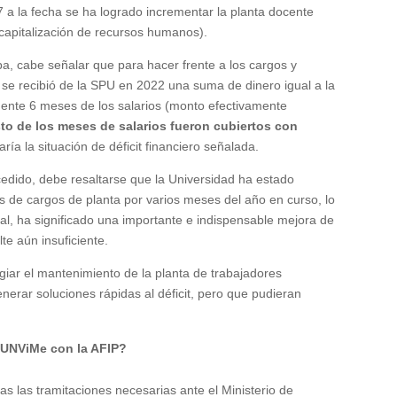
7 a la fecha se ha logrado incrementar la planta docente
capitalización de recursos humanos).
pa, cabe señalar que para hacer frente a los cargos y
e recibió de la SPU en 2022 una suma de dinero igual a la
nte 6 meses de los salarios (monto efectivamente
sto de los meses de salarios fueron cubiertos con
aría
la situación de déficit financiero señalada.
cedido, debe resaltarse que la Universidad ha estado
s de cargos de planta por varios meses del año en curso, lo
ral, ha significado una importante e indispensable mejora de
lt
e
aún insuficiente.
ilegiar el mantenimiento de la planta de trabajadores
nerar soluciones rápidas al déficit, pero que pudieran
 UNViMe con la AFIP?
s las tramitaciones necesarias ante el Ministerio de