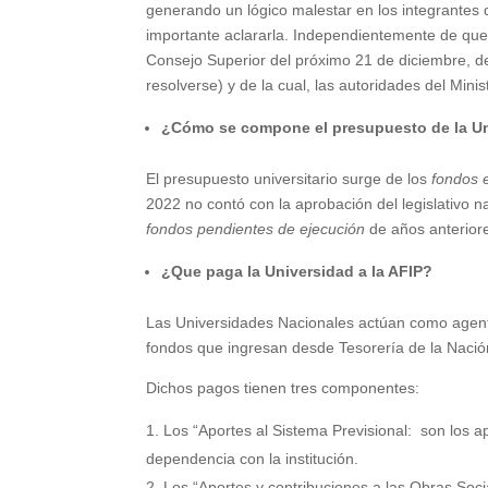
generando un lógico malestar en los integrantes 
importante aclararla. Independientemente de que 
Consejo Superior del próximo 21 de diciembre, de
resolverse) y de la cual, las autoridades del Min
¿Cómo se compone el presupuesto de la U
El presupuesto universitario surge de los
fondos 
2022 no contó con la aprobación del legislativo na
fondos pendientes de ejecución
de años anterior
¿Que paga la Universidad a la AFIP?
Las Universidades Nacionales actúan como agen
fondos que ingresan desde Tesorería de la Nació
Dichos pagos tienen tres componentes:
Los
“Aportes al Sistema Previsional:
son los ap
dependencia
con
la institución.
Los
“Aportes y contribuciones a las Obras Soci