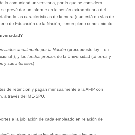
de la comunidad universitaria, por lo que se considera
se prevé dar un informe en la sesión extraordinaria del
tallando las características de la mora (que está en vías de
isterio de Educación de la Nación, tienen pleno conocimiento.
niversidad?
enviados anualmente por la Nación
(presupuesto
ley
– en
cional-), y los
fondos propios
de la Universidad (
ahorros
y
es y sus
intereses
).
tes de retención y pagan mensualmente a la AFIP con
n, a través del ME-SPU.
ortes a la jubilación de cada empleado en relación de
ales
”: se giran a todas las obras sociales a la
s
que