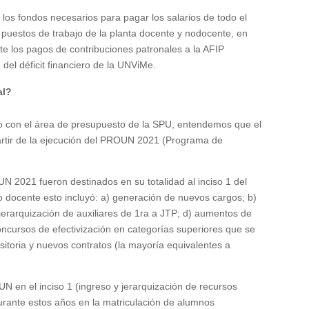
a los fondos necesarios para pagar los salarios de todo el
s puestos de trabajo de la planta docente y nodocente, en
te los pagos de contribuciones patronales a la AFIP
 del déficit financiero de la UNViMe.
al?
unto con el área de presupuesto de la SPU, entendemos que el
 partir de la ejecución del PROUN 2021 (Programa de
N 2021 fueron destinados en su totalidad al inciso 1 del
o docente esto incluyó: a) generación de nuevos cargos; b)
 jerarquización de auxiliares de 1ra a JTP; d) aumentos de
oncursos de efectivización en categorías superiores que se
sitoria y nuevos contratos (la mayoría equivalentes a
OUN en el inciso 1 (ingreso y jerarquización de recursos
rante estos años en la matriculación de alumnos