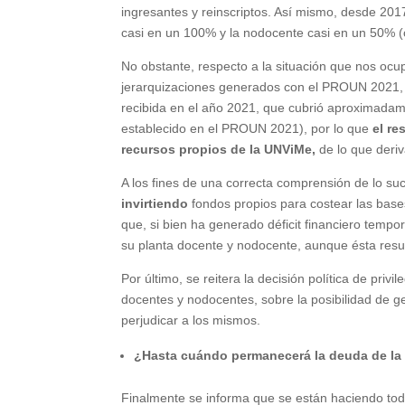
ingresantes y reinscriptos. Así mismo, desde 201
casi en un 100% y la nodocente casi en un 50% (
No obstante, respecto a la situación que nos ocu
jerarquizaciones generados con el PROUN 2021, s
recibida
en
el año 2021, que cubrió aproximadame
establecido en el PROUN 2021), por lo que
el re
recursos propios de la UNViMe,
de lo que
deriv
A los fines de una correcta comprensión de lo su
invirtiendo
fondos propios para costear las base
que, si bien ha generado déficit financiero tempo
su planta docente y nodocente, aunque ésta resu
Por último, se reitera la decisión política de priv
docentes y nodocentes, sobre la posibilidad de ge
perjudicar a los mismos.
¿Hasta cuándo permanecerá la deuda de la
Finalmente se informa que se están haciendo toda