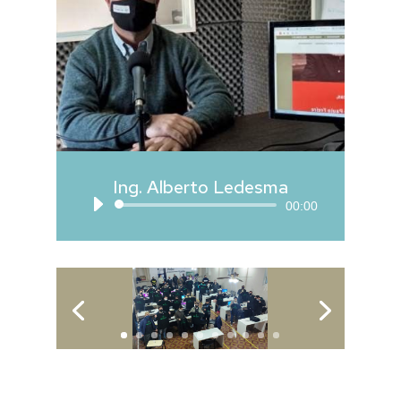
Ing. Alberto Ledesma
Reproductor
00:00
de
audio