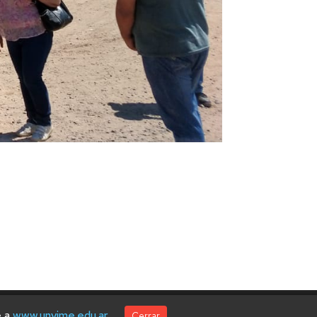
e a
www.unvime.edu.ar
Cerrar