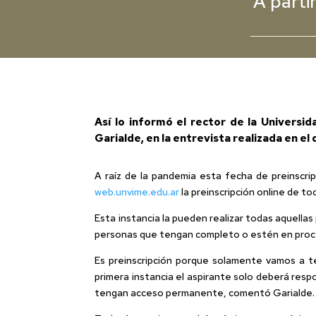
A parti
Así lo informó el rector de la Universi
Garialde, en la entrevista realizada en e
A raíz de la pandemia esta fecha de preinscripc
web.unvime.edu.ar
la preinscripción online de to
Esta instancia la pueden realizar todas aquella
personas que tengan completo o estén en proces
Es preinscripción porque solamente vamos a te
primera instancia el aspirante solo deberá respo
tengan acceso permanente, comentó Garialde.