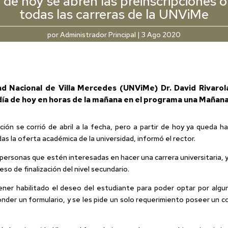
r de hoy se abren las preinscripciones o
todas las carreras de la UNViMe
por
Administrador Principal
|
3 Ago 2020
dad Nacional de Villa Mercedes (UNViMe) Dr. David Rivar
l día de hoy en horas de la mañana en el programa una Mañana
ión se corrió de abril a la fecha, pero a partir de hoy ya queda ha
das la oferta académica de la universidad, informó el rector.
s personas que estén interesadas en hacer una carrera universitaria, 
o de finalización del nivel secundario.
ner habilitado el deseo del estudiante para poder optar por alguna
nder un formulario, y se les pide un solo requerimiento poseer un corr